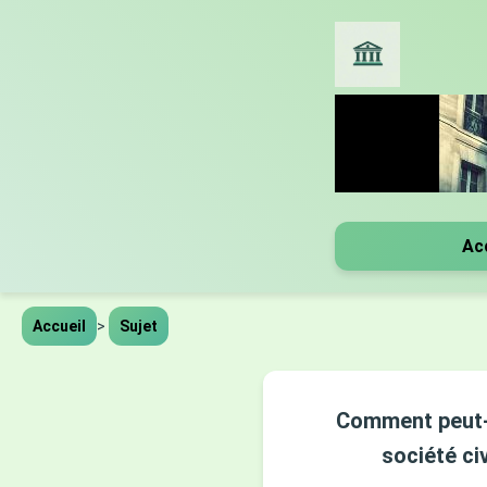
Ac
Accueil
>
Sujet
Comment peut-o
société ci