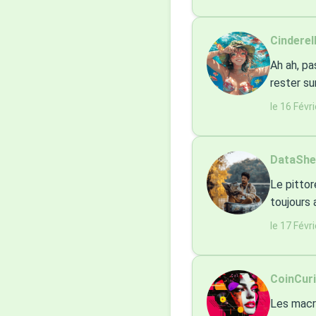
Cinderell
Ah ah, pa
rester su
le 16 Févr
DataSher
Le pittor
toujours 
le 17 Févr
CoinCuri
Les macro