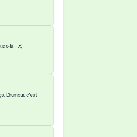
cs-là... 🤔
s. L'humour, c'est