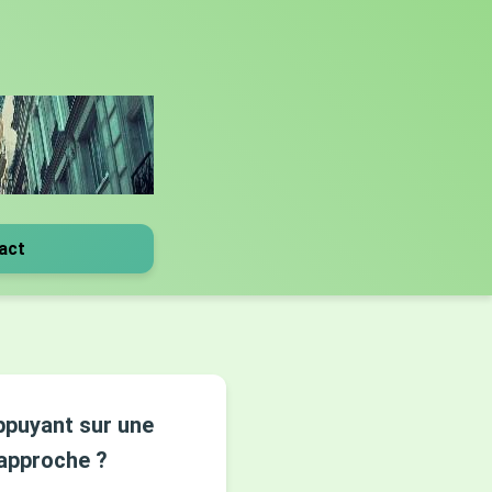
act
ppuyant sur une
'approche ?