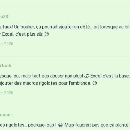
a33 :
s faux! Un boulier, ça pourrait ajouter un côté... pittoresque au bi
r Excel, c'est plus sûr. 😉
ier 2026
lock :
esque, oui, mais faut pas abuser non plus! 🤣 Excel c'est la base
ajouter des macros rigolotes pour l'ambiance. 😉
ier 2026
euse :
s rigolotes... pourquoi pas ! 😂 Mais faudrait pas que ça plante