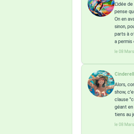
L'idée de
pense que
On en ava
sinon, po
parts à o
a permis 
le 08 Mar
Cinderell
Alors, co
show, c'e
clause "c
géant en 
tiens au j
le 08 Mar