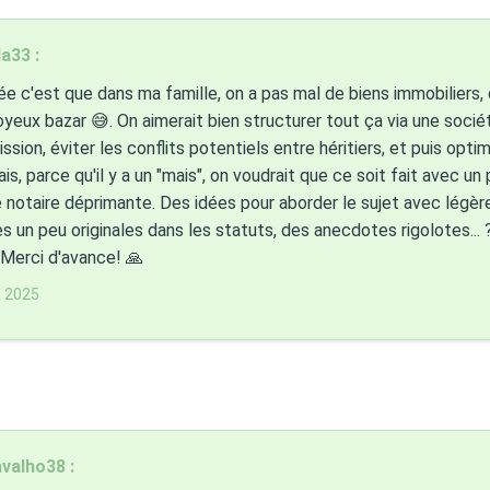
a33 :
idée c'est que dans ma famille, on a pas mal de biens immobiliers,
joyeux bazar 😅. On aimerait bien structurer tout ça via une société
ssion, éviter les conflits potentiels entre héritiers, et puis optimi
ais, parce qu'il y a un "mais", on voudrait que ce soit fait avec un
 notaire déprimante. Des idées pour aborder le sujet avec légè
s un peu originales dans les statuts, des anecdotes rigolotes...
 Merci d'avance! 🙏
s 2025
avalho38 :