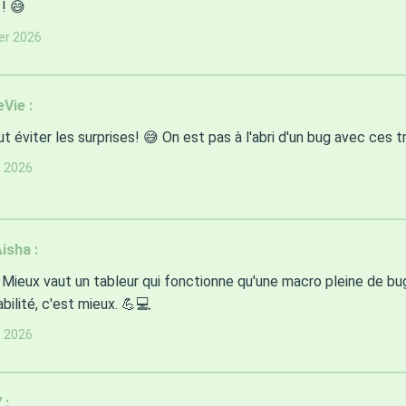
 ! 😅
ier 2026
Vie :
t éviter les surprises! 😅 On est pas à l'abri d'un bug avec ces tru
s 2026
isha :
Mieux vaut un tableur qui fonctionne qu'une macro pleine de bug
iabilité, c'est mieux. 💪💻
s 2026
 :