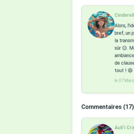
Cinderell
Alors, l'
bref, un 
la transmi
sûr 😉. M
ambiance
de clause
tout ! 😄
le 07 Mar
Commentaires (17)
Auli'i Cr