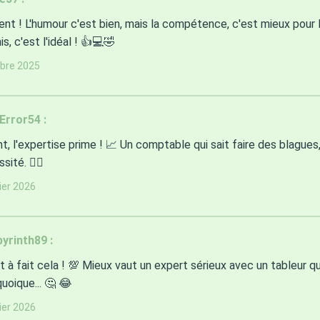
t ! L'humour c'est bien, mais la compétence, c'est mieux pour l
, c'est l'idéal ! 👍💻🤣
obre 2025
rror54 :
t, l'expertise prime ! 📈 Un comptable qui sait faire des blagues
ité. 👨‍✈️
ier 2026
yrinth89 :
t à fait cela ! 💯 Mieux vaut un expert sérieux avec un tableur 
 quoique... 🤔 😂
ier 2026