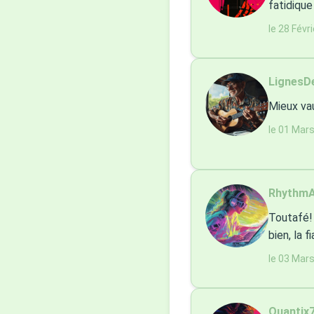
fatidique
le 28 Févr
LignesDe
Mieux vau
le 01 Mar
RhythmA
Toutafé! 
bien, la f
le 03 Mar
Quantix7