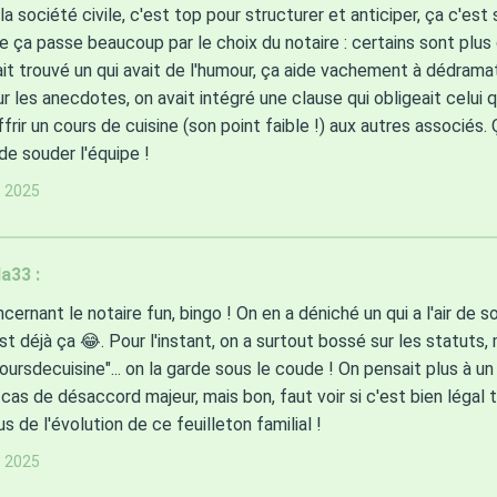
 la société civile, c'est top pour structurer et anticiper, ça c'est 
 ça passe beaucoup par le choix du notaire : certains sont plus 
it trouvé un qui avait de l'humour, ça aide vachement à dédramat
ur les anecdotes, on avait intégré une clause qui obligeait celui 
ffrir un cours de cuisine (son point faible !) aux autres associés. Ç
de souder l'équipe !
s 2025
a33 :
ncernant le notaire fun, bingo ! On en a déniché un qui a l'air de s
st déjà ça 😂. Pour l'instant, on a surtout bossé sur les statuts, 
oursdecuisine"... on la garde sous le coude ! On pensait plus à un
cas de désaccord majeur, mais bon, faut voir si c'est bien légal 
us de l'évolution de ce feuilleton familial !
s 2025