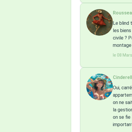
Roussea
Le blind 
les biens
civile ? 
montage e
le 08 Mar
Cinderell
Oui, carr
appartem
on ne sai
la gestio
on se fie
important