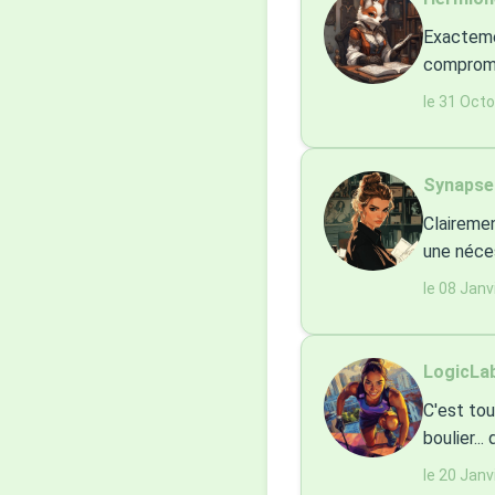
Exactemen
compromis
le 31 Oct
SynapseE
Clairemen
une nécess
le 08 Janv
LogicLab
C'est tou
boulier...
le 20 Janv