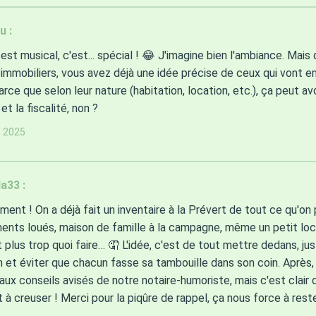
u :
test musical, c'est... spécial ! 😂 J'imagine bien l'ambiance. Mai
 immobiliers, vous avez déjà une idée précise de ceux qui vont e
Parce que selon leur nature (habitation, location, etc.), ça peut av
t la fiscalité, non ?
s 2025
a33 :
ément ! On a déjà fait un inventaire à la Prévert de tout ce qu'on
ents loués, maison de famille à la campagne, même un petit lo
t plus trop quoi faire… 🤦 L'idée, c'est de tout mettre dedans, ju
n et éviter que chacun fasse sa tambouille dans son coin. Après, 
 aux conseils avisés de notre notaire-humoriste, mais c'est clair 
 à creuser ! Merci pour la piqûre de rappel, ça nous force à rester