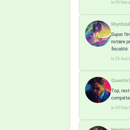
le 09 Mar
RhythmA
Super l'i
notaire p
fiscalité.
le 25 Aoû
Quantix7
Top, rest
compétent
le 03 Sep
Hermion