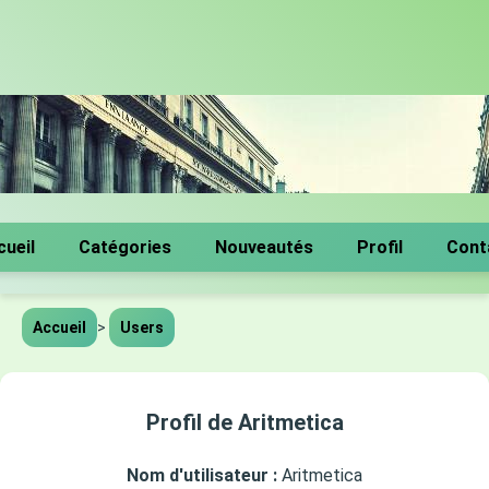
cueil
Catégories
Nouveautés
Profil
Cont
Accueil
>
Users
Profil de Aritmetica
Nom d'utilisateur :
Aritmetica